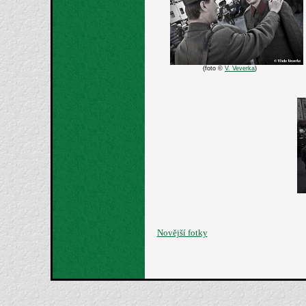
(foto ©
V. Veverka
)
Novější fotky