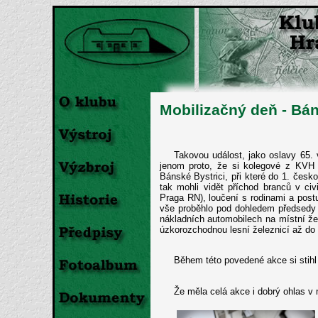
Mobilizačný deň - Bá
Takovou událost, jako oslavy 65. 
jenom proto, že si kolegové z KVH G
Bánské Bystrici, při které do 1. čes
tak mohli vidět příchod branců v ci
Praga RN), loučení s rodinami a post
vše proběhlo pod dohledem předsedy 
nákladních automobilech na místní že
úzkorozchodnou lesní železnicí až do
Během této povedené akce si stihl
Že měla celá akce i dobrý ohlas v